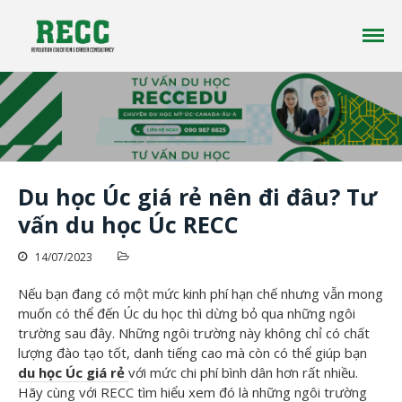
Công ty tư vấn du học RECC EDUCATION là một
Tư vấn Du Học - Reccedu | Du học
công ty tư vấn du học uy tín đã có hơn 10 năm
Úc, Mỹ, Canada, New Zealand uy
kinh nghiệm trong lĩnh vực du học ở nhiều
tín tại Việt Nam
quốc gia trên thế giới
Trang chủ
Giới thiệu
Du học Úc giá rẻ nên đi đâu? Tư
Du học
vấn du học Úc RECC
Tin tức
14/07/2023
Liên Hệ
Nếu bạn đang có một mức kinh phí hạn chế nhưng vẫn mong
muốn có thể đến Úc du học thì dừng bỏ qua những ngôi
trường sau đây. Những ngôi trường này không chỉ có chất
lượng đào tạo tốt, danh tiếng cao mà còn có thể giúp bạn
du học Úc giá rẻ
với mức chi phí bình dân hơn rất nhiều.
Hãy cùng với RECC tìm hiểu xem đó là những ngôi trường