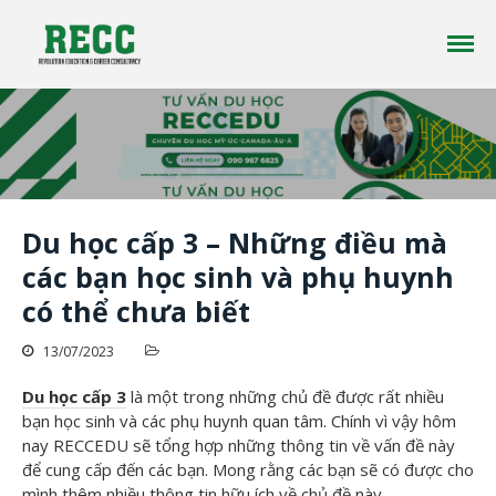
Công ty tư vấn du học RECC EDUCATION là một
Tư vấn Du Học - Reccedu | Du học
công ty tư vấn du học uy tín đã có hơn 10 năm
Úc, Mỹ, Canada, New Zealand uy
kinh nghiệm trong lĩnh vực du học ở nhiều
tín tại Việt Nam
quốc gia trên thế giới
Trang chủ
Giới thiệu
Du học cấp 3 – Những điều mà
Du học
các bạn học sinh và phụ huynh
Tin tức
có thể chưa biết
Liên Hệ
13/07/2023
Du học cấp 3
là một trong những chủ đề được rất nhiều
bạn học sinh và các phụ huynh quan tâm. Chính vì vậy hôm
nay RECCEDU sẽ tổng hợp những thông tin về vấn đề này
để cung cấp đến các bạn. Mong rằng các bạn sẽ có được cho
mình thêm nhiều thông tin hữu ích về chủ đề này.