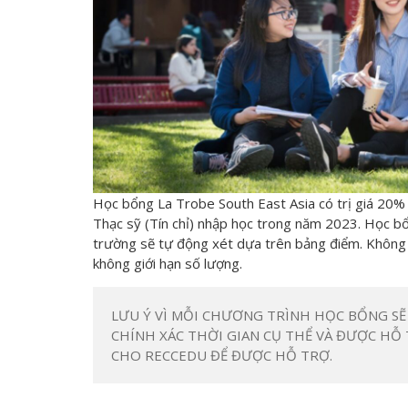
Học bổng La Trobe South East Asia có trị giá 20%
Thạc sỹ (Tín chỉ) nhập học trong năm 2023. Học bổ
trường sẽ tự động xét dựa trên bảng điểm. Không 
không giới hạn số lượng.
LƯU Ý VÌ MỖI CHƯƠNG TRÌNH HỌC BỔNG SẼ
CHÍNH XÁC THỜI GIAN CỤ THỂ VÀ ĐƯỢC HỖ 
CHO RECCEDU ĐỂ ĐƯỢC HỖ TRỢ.