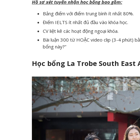
Hồ sơ xét tuyển nhận học bổng bao
gồm:
Bảng điểm với điểm trung bình ít nhất 80%.
Điểm IELTS ít nhất đủ đầu vào khóa học.
CV liệt kê các hoạt động ngoại khóa.
Bài luận 300 từ HOẶC video clip (3-4 phút) b
bổng này?”
Học bổng La Trobe South East 