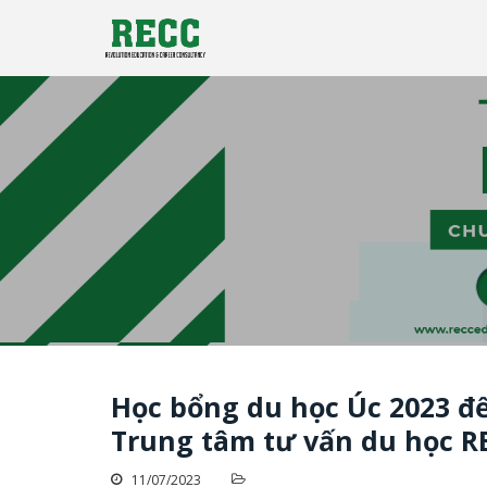
Công ty tư vấn du học RECC EDUCATION
Tư vấn Du Học - Reccedu | D
Học bổng du học Úc 2023 đế
Trung tâm tư vấn du học R
11/07/2023