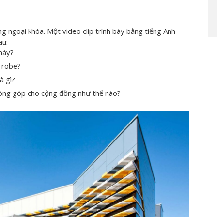
ộng ngoại khóa. Một video clip trình bày bằng tiếng Anh
au:
này?
 Trobe?
à gì?
đóng góp cho cộng đồng như thế nào?