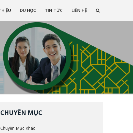
THIỆU
DU HỌC
TIN TỨC
LIÊN HỆ
g lĩnh vực du học ở nhiều quốc gia trên thế giới
CHUYÊN MỤC
Chuyên Mục Khác