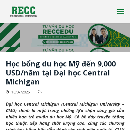
Công ty tư vấn du học RECC EDUCATION là một
Tư vấn Du Học - Reccedu | Du học
công ty tư vấn du học uy tín đã có hơn 10 năm
Úc, Mỹ, Canada, New Zealand uy
kinh nghiệm trong lĩnh vực du học ở nhiều
tín tại Việt Nam
quốc gia trên thế giới
Học bổng du học Mỹ đến 9,000
USD/năm tại Đại học Central
Michigan
Trang chủ
Giới thiệu
10/07/2025
Du học
Đại học Central Michigan (Central Michigan University –
Tin tức
CMU) chính là một trong những lựa chọn sáng giá của
nhiều bạn trẻ muốn du học Mỹ. Có bề dày truyền thống
Liên Hệ
học thuật, xếp hạng chất lượng cao, cùng các chương
trình học bổng hấp dẫn dành cho sinh viên quốc tế. CMU