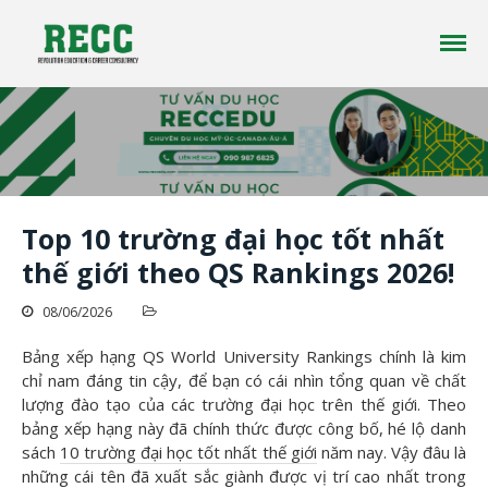
Công ty tư vấn du học RECC EDUCATION là một
Tư vấn Du Học - Reccedu | Du học
công ty tư vấn du học uy tín đã có hơn 10 năm
Úc, Mỹ, Canada, New Zealand uy
kinh nghiệm trong lĩnh vực du học ở nhiều
tín tại Việt Nam
quốc gia trên thế giới
Top 10 trường đại học tốt nhất
thế giới theo QS Rankings 2026!
08/06/2026
Trang chủ
Giới thiệu
Bảng xếp hạng QS World University Rankings chính là kim
Du học
chỉ nam đáng tin cậy, để bạn có cái nhìn tổng quan về chất
lượng đào tạo của các trường đại học trên thế giới. Theo
Tin tức
bảng xếp hạng này đã chính thức được công bố, hé lộ danh
Liên Hệ
sách
10 trường đại học tốt nhất thế giới
năm nay. Vậy đâu là
những cái tên đã xuất sắc giành được vị trí cao nhất trong