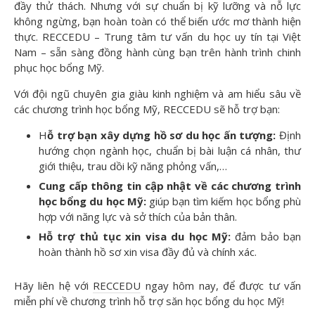
đầy thử thách. Nhưng với sự chuẩn bị kỹ lưỡng và nỗ lực
không ngừng, bạn hoàn toàn có thể biến ước mơ thành hiện
thực. RECCEDU – Trung tâm tư vấn du học uy tín tại Việt
Nam – sẵn sàng đồng hành cùng bạn trên hành trình chinh
phục học bổng Mỹ.
Với đội ngũ chuyên gia giàu kinh nghiệm và am hiểu sâu về
các chương trình học bổng Mỹ, RECCEDU sẽ hỗ trợ bạn:
H
ỗ trợ bạn xây dựng hồ sơ du học ấn tượng:
Định
hướng chọn ngành học, chuẩn bị bài luận cá nhân, thư
giới thiệu, trau dồi kỹ năng phỏng vấn,…
Cung cấp thông tin cập nhật về các chương trình
học bổng du học Mỹ:
giúp bạn tìm kiếm học bổng phù
hợp với năng lực và sở thích của bản thân.
Hỗ trợ thủ tục xin visa du học Mỹ:
đảm bảo bạn
hoàn thành hồ sơ xin visa đầy đủ và chính xác.
Hãy liên hệ với
RECCEDU
ngay hôm nay, để được tư vấn
miễn phí về chương trình hỗ trợ săn học bổng du học Mỹ!