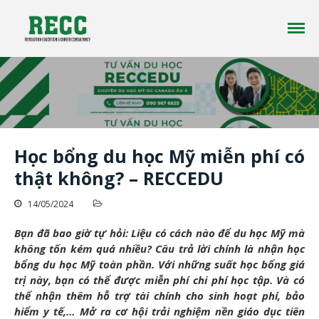
Công ty tư vấn du học RECC EDUCATION là một
Tư vấn Du Học - Reccedu | Du học
công ty tư vấn du học uy tín đã có hơn 10 năm
Úc, Mỹ, Canada, New Zealand uy
kinh nghiệm trong lĩnh vực du học ở nhiều
tín tại Việt Nam
quốc gia trên thế giới
Học bổng du học Mỹ miễn phí có
thật không? – RECCEDU
Trang chủ
14/05/2024
Giới thiệu
Bạn đã bao giờ tự hỏi: Liệu có cách nào để du học Mỹ mà
Du học
không tốn kém quá nhiều? Câu trả lời chính là nhận học
Tin tức
bổng du học Mỹ toàn phần. Với những suất học bổng giá
Liên Hệ
trị này, bạn có thể được miễn phí chi phí học tập. Và có
thể nhận thêm hỗ trợ tài chính cho sinh hoạt phí, bảo
hiểm y tế,… Mở ra cơ hội trải nghiệm nền giáo dục tiên