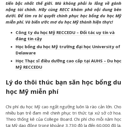
tiến bậc nhất thế giới. Mà không phải lo lắng về gánh
nặng tài chính. Hãy cùng
RECC
khám phá nội dung bên
dưới. Để tìm ra bí quyết chinh phục học bổng du học Mỹ
miễn phí. Và biến ước mơ du học Mỹ thành hiện thực!
Công ty du học Mỹ RECCEDU – Đối tác uy tín và
đáng tin cậy
Học bổng du học Mỹ trường đại học University of
Delaware
Học Thạc sĩ điều dưỡng cao cấp tại AUHS – Du học
Mỹ RECCEDU
Lý do thôi thúc bạn săn học bổng du
học Mỹ miễn phí
Chi phí du học Mỹ cao ngất ngưởng luôn là rào cản lớn. Cho
nhiều bạn trẻ đam mê chinh phục tri thức tại xứ sở cờ hoa.
Theo thống kê của College Board. Chi phí cho mỗi năm học
tại Mỹ dao động trong khoảng 3.730 đô la đến 60.000 đô la.