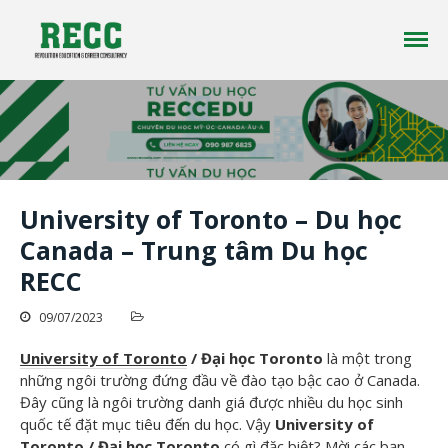
Công ty tư vấn du học RECC EDUCATION là một
Tư vấn Du Học - Reccedu | Du học
công ty tư vấn du học uy tín đã có hơn 10 năm
Úc, Mỹ, Canada, New Zealand uy
kinh nghiệm trong lĩnh vực du học ở nhiều
tín tại Việt Nam
quốc gia trên thế giới
Trang chủ
University of Toronto – Du học
Giới thiệu
Canada – Trung tâm Du học
Du học
RECC
Tin tức
09/07/2023
Liên Hệ
University of Toronto
/ Đại học Toronto
là một trong
những ngôi trường đứng đầu về đào tạo bậc cao ở Canada.
Đây cũng là ngôi trường danh giá được nhiều du học sinh
quốc tế đặt mục tiêu đến du học. Vậy
University of
Toronto / Đại học Toronto
có gì đặc biệt? Mời các bạn