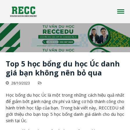
Công ty tư vấn du học RECC EDUCATION là một
Tư vấn Du Học - Reccedu | Du học
Top 5 học bổng du học Úc hot nhất
công ty tư vấn du học uy tín đã có hơn 10 năm
Úc, Mỹ, Canada, New Zealand uy
kinh nghiệm trong lĩnh vực du học ở nhiều
tín tại Việt Nam
quốc gia trên thế giới
Trang chủ
Top 5 học bổng du học Úc danh
Giới thiệu
giá bạn không nên bỏ qua
Du học
Tin tức
28/10/2023
Liên Hệ
Học bổng du học Úc là một trong những cách hiệu quả nhất
để giảm bớt gánh nặng chi phí và tăng cơ hội thành công cho
hành trình học tập của bạn. Trong bài viết này, RECCEDU sẽ
giới thiệu cho bạn top 5 học bổng danh giá dành cho du học
sinh tại Úc.