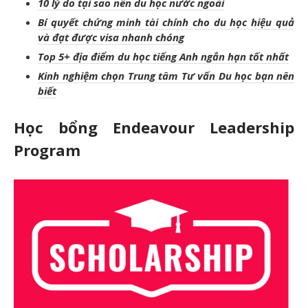
10 lý do t
ại sao n
ên du h
ọc nước ngo
ài
Bí quy
ết chứng minh t
ài chính cho du h
ọc hiệu quả
v
à đ
ạt được visa nhanh ch
óng
Top 5+ đ
ịa điểm du học tiếng Anh ngắn hạn tốt nhất
Kinh nghiệm chọn Trung t
âm Tư v
ấn Du học bạn n
ên
bi
ết
Học bổng Endeavour Leadership
Program