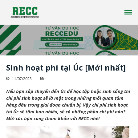
Công ty tư vấn du học RECC EDUCATION là một
Tư vấn Du Học - Reccedu | Du học
công ty tư vấn du học uy tín đã có hơn 10 năm
Úc, Mỹ, Canada, New Zealand uy
kinh nghiệm trong lĩnh vực du học ở nhiều
tín tại Việt Nam
quốc gia trên thế giới
Trang chủ
Sinh hoạt phí tại Úc [Mới nhất]
Giới thiệu
Du học
11/07/2023
Tin tức
Nếu bạn sắp chuyển đến Úc để học tập hoặc sinh sống thì
Liên Hệ
chi phí sinh hoạt sẽ là một trong những mối quan tâm
hàng đầu trong giai đoạn chuẩn bị. Vậy
chi phí sinh hoạt
tại Úc
sẽ tầm bao nhiêu, sẽ có những phần chi phí nào?
Mời các bạn cùng tham khảo với RECC nhé!