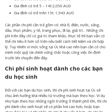
Gia đình có trẻ 5 – 14t:2,050 AUD
Gia đình có trẻ trên 15t: 1,943 AUD
Các phần chi phí cần trả gồm có: nhà ở, điện, nước, xăng,
dầu, thực phẩm, y tế, trang phục, đi lại, giải trí… Những chi
phí trên đây chỉ có giá trị tham khảo, thực tế thì bạn vẫn có
thể chi tiêu ít hơn số trên nếu biết cách tiết kiệm và chi hợp
lý. Tuy nhiên vì mức sống tại Úc khá cao nên bạn cần có cho
mình một quỹ tài chính vững chắc hoặc công việc ổn định
trước khi chuyển đến đây.
Chi phí sinh hoạt dành cho các bạn
du học sinh
Đối với các bạn du học sinh, thì chi phí sinh hoạt tại Úc sẽ
chịu ảnh hưởng khá nhiều từ trường mà bạn theo học. Ví dụ
như bạn theo học những ngôi trường ở thành phố lớn, thì chi
phí dành cho sinh hoạt sẽ có phần hơi cao hơn, hoặc bạn
chọn ở ký túc xá thì phần chi phí di chuyển ít hơn, chi phí ăn